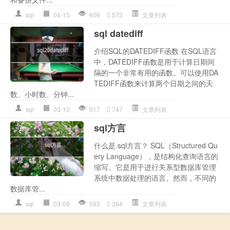
sql
04-15
606
573
文章列表
sql datediff
介绍SQL的DATEDIFF函数 在SQL语言
中，DATEDIFF函数是用于计算日期间
隔的一个非常有用的函数。可以使用DA
TEDIFF函数来计算两个日期之间的天
数、小时数、分钟...
sql
03-10
517
747
文章列表
sql方言
什么是.sql方言？ SQL（Structured Qu
ery Language），是结构化查询语言的
缩写。它是用于进行关系型数据库管理
系统中数据处理的语言。然而，不同的
数据库管...
sql
03-08
593
364
文章列表