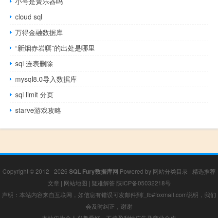
小号是簧乐器吗
cloud sql
万得金融数据库
“新烟赤岩暝”的出处是哪里
sql 连表删除
mysql8.0导入数据库
sql limit 分页
starve游戏攻略
Copyright © 2012 - 2026
SQL Fury数据库网
Powered by
网站分类目录
|
精选推荐
文章
|
网站地图
|
疑难解答
陕ICP备05032218号
声明：本站内容来自互联网，如信息有错误可发邮件到f_fb#foxmail.com说明，我们
会及时纠正，谢谢
本站仅为个人兴趣爱好，不接盈利性广告及商业合作