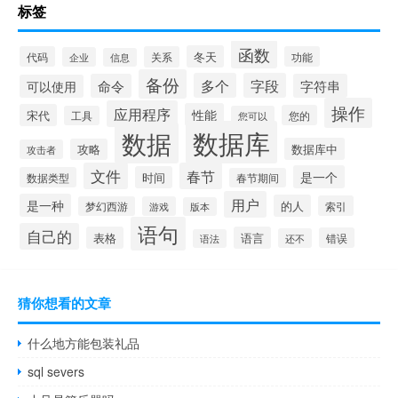
标签
函数
冬天
代码
关系
功能
企业
信息
备份
多个
字段
命令
字符串
可以使用
操作
应用程序
性能
宋代
您的
工具
您可以
数据库
数据
数据库中
攻略
攻击者
文件
春节
是一个
时间
数据类型
春节期间
用户
是一种
的人
索引
梦幻西游
游戏
版本
语句
自己的
表格
语言
错误
还不
语法
猜你想看的文章
什么地方能包装礼品
sql severs