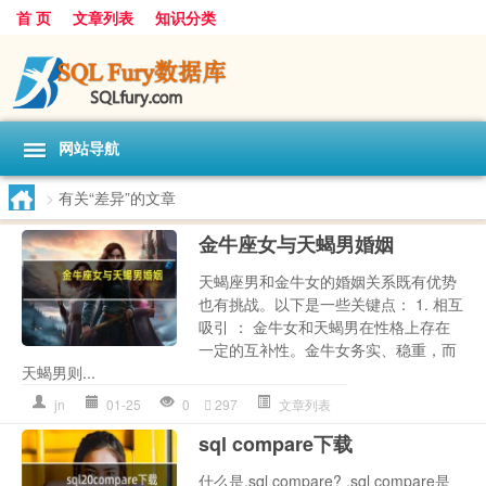
首 页
文章列表
知识分类
网站导航
>
有关“差异”的文章
金牛座女与天蝎男婚姻
天蝎座男和金牛女的婚姻关系既有优势
也有挑战。以下是一些关键点： 1. 相互
吸引 ： 金牛女和天蝎男在性格上存在
一定的互补性。金牛女务实、稳重，而
天蝎男则...
jn
01-25
0
297
文章列表
sql compare下载
什么是.sql compare? .sql compare是