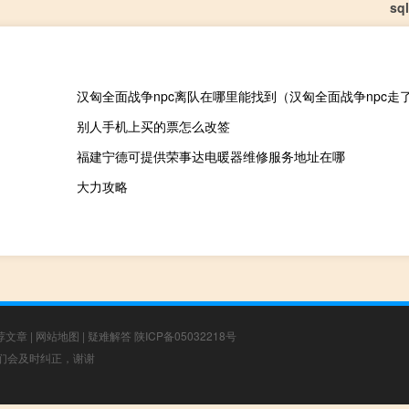
sq
汉匈全面战争npc离队在哪里能找到（汉匈全面战争npc走
别人手机上买的票怎么改签
福建宁德可提供荣事达电暖器维修服务地址在哪
大力攻略
荐文章
|
网站地图
|
疑难解答
陕ICP备05032218号
，我们会及时纠正，谢谢