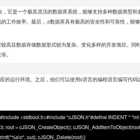
。其次，它是一个极其灵活的数据库系统，能够支持多种数据类型和
的工作效率。最后，.c数据库具有极高的安全性和可靠性，能
要求较高且数据存储数据形式较为复杂、变化多样的开发项目。同
统等。
相应的运行环境。之后，他们可以使用c语言的编程语言编写代码
h>#include <stdbool.h>#include "cJSON.h"#define INDENT " "int 
a = 123; root = cJSON_CreateObject(); cJSON_AddItemToObject(roo
intf("%s\n", out); cJSON_Delete(root);}