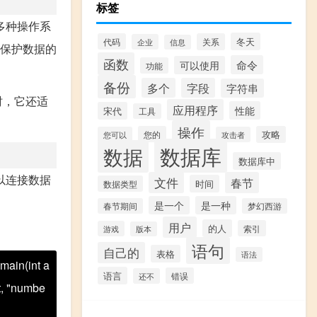
标签
多种操作系
冬天
代码
关系
企业
信息
够保护数据的
函数
命令
可以使用
功能
备份
多个
字段
字符串
时，它还适
应用程序
性能
宋代
工具
操作
您的
攻略
您可以
攻击者
数据库
数据
数据库中
以连接数据
文件
春节
时间
数据类型
是一个
是一种
春节期间
梦幻西游
用户
的人
索引
游戏
版本
语句
自己的
表格
语法
main(int a
语言
错误
还不
t, "numbe