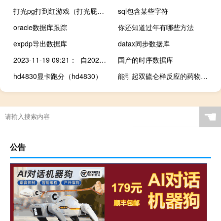
打光pg打到红游戏（打光屁股游戏）
sql包含某些字符
oracle数据库跟踪
你还知道过年有哪些方法
expdp导出数据库
datax同步数据库
2023-11-19 09:21： 自2023年11月21日09时至2024年2月28日24时，对沈海高速公路南村至青岛日照界段改扩建施工路段（G15线K566+564~K698+014）实施“限速100”、部分施工路段“限速80”的交通管制措施。青岛市境内G15线K566+564~K688+600（南村枢纽立交至大场互通立交）全路段双向由原来的120km/h调整至100km/h ​​​
国产的时序数据库
hd4830显卡跑分（hd4830）
能引起双硫仑样反应的药物有哪些（能引起双硫仑样反应的药物有哪些）
☚
公告