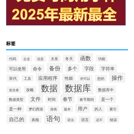
标签
函数
冬天
代码
关系
功能
企业
信息
备份
多个
字段
命令
字符串
可以使用
操作
应用程序
性能
宋代
您的
工具
您可以
数据库
数据
数据库中
攻略
攻击者
文件
春节
是一个
时间
数据类型
春节期间
用户
是一种
的人
索引
梦幻西游
游戏
版本
语句
自己的
表格
语言
错误
还不
语法