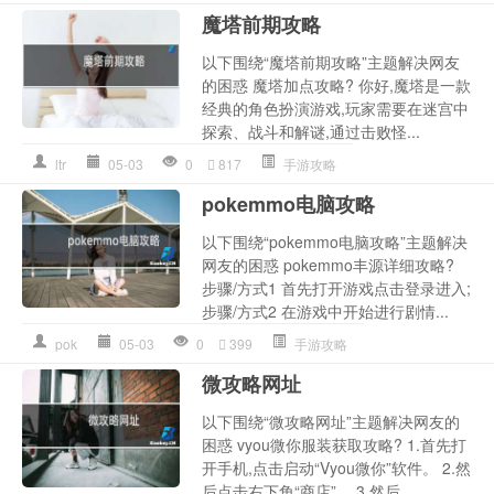
魔塔前期攻略
以下围绕“魔塔前期攻略”主题解决网友
的困惑 魔塔加点攻略? 你好,魔塔是一款
经典的角色扮演游戏,玩家需要在迷宫中
探索、战斗和解谜,通过击败怪...
ltr
05-03
0
817
手游攻略
pokemmo电脑攻略
以下围绕“pokemmo电脑攻略”主题解决
网友的困惑 pokemmo丰源详细攻略?
步骤/方式1 首先打开游戏点击登录进入;
步骤/方式2 在游戏中开始进行剧情...
pok
05-03
0
399
手游攻略
微攻略网址
以下围绕“微攻略网址”主题解决网友的
困惑 vyou微你服装获取攻略? 1.首先打
开手机,点击启动“Vyou微你”软件。 2.然
后点击右下角“商店”。 3.然后...