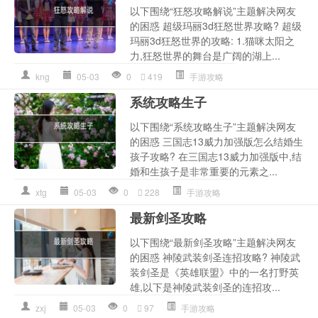
以下围绕“狂怒攻略解说”主题解决网友
的困惑 超级玛丽3d狂怒世界攻略? 超级
玛丽3d狂怒世界的攻略: 1.猫咪太阳之
力,狂怒世界的舞台是广阔的湖上...
kng
05-03
0
419
手游攻略
系统攻略生子
以下围绕“系统攻略生子”主题解决网友
的困惑 三国志13威力加强版怎么结婚生
孩子攻略? 在三国志13威力加强版中,结
婚和生孩子是非常重要的元素之...
xtg
05-03
0
228
手游攻略
最新剑圣攻略
以下围绕“最新剑圣攻略”主题解决网友
的困惑 神陵武装剑圣连招攻略? 神陵武
装剑圣是《英雄联盟》中的一名打野英
雄,以下是神陵武装剑圣的连招攻...
zxj
05-03
0
97
手游攻略