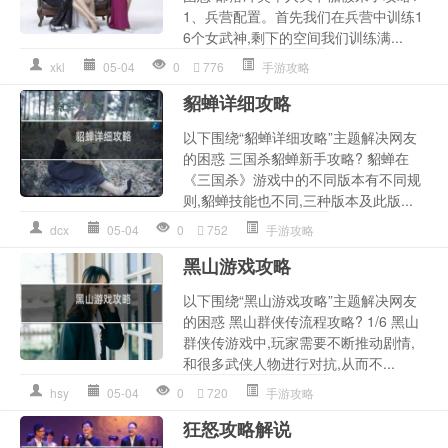
1、兵营配置。首先我们在兵营中训练1
6个女武神,剩下的空间我们训练满...
xkl
05-04
0
776
手游攻略
貂蝉详细攻略
以下围绕“貂蝉详细攻略”主题解决网友
的困惑 三国杀貂蝉新手攻略? 貂蝉在
《三国杀》游戏中的不同版本有不同规
则,貂蝉技能也不同,三种版本及此版...
dcx
05-04
0
752
手游攻略
黑山游戏攻略
以下围绕“黑山游戏攻略”主题解决网友
的困惑 黑山群侠传流程攻略? 1/6 黑山
群侠传游戏中,玩家需要不断推动剧情,
和很多武侠人物进行对抗,从而不...
hsy
05-04
0
720
手游攻略
狂怒攻略解说