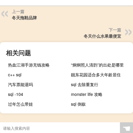
上一篇
冬天拖鞋品牌
下一篇
冬天什么水果最便宜
相关问题
热血江湖手游充钱攻略
“炯炯照人清韵”的出处是哪里
c++ sql
靓东花园适合多大年龄居住
汽车票能退吗
sql 去除重复行
sql -104
monster life 攻略
过年怎么带娃
sql 倒叙
☚