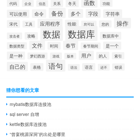
函数
冬天
代码
关系
功能
企业
信息
备份
多个
字段
命令
字符串
可以使用
操作
应用程序
性能
宋代
您的
工具
您可以
数据库
数据
数据库中
攻略
攻击者
文件
春节
是一个
时间
数据类型
春节期间
用户
是一种
的人
索引
梦幻西游
游戏
版本
语句
自己的
表格
语言
错误
还不
语法
猜你想看的文章
mybatis数据库连接池
sql server 自增
kettle数据库连接池
“曾宴桃源深洞”的出处是哪里