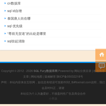
cn数据库
sql id自增
泰国唐人街在哪
sql 优先级
“尊前无贺老”的出处是哪里
sql挂起清除
Copyright © 2012 - 2026
SQL Fury数据库网
Powered by
网站分类目录
|
精选推荐
文章
|
网站地图
|
疑难解答
陕ICP备05032218号
声明：本站内容来自互联网，如信息有错误可发邮件到f_fb#foxmail.com说明，我们
会及时纠正，谢谢
本站仅为个人兴趣爱好，不接盈利性广告及商业合作
小男孩