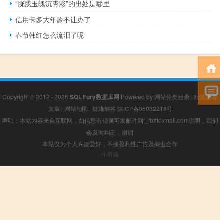
“胧胧玉魄沉霄彩”的出处是哪里
信用卡多大年龄不让办了
春节韩红怎么流泪了呢
Copyright © 2012 - 2026
SQL Fury数据库网
Powered by
网站分类目录
|
精选推荐
文章
|
网站地图
|
疑难解答
陕ICP备05032218号
声明：本站内容来自互联网，如信息有错误可发邮件到f_fb#foxmail.com说明，我们
会及时纠正，谢谢
本站仅为个人兴趣爱好，不接盈利性广告及商业合作
小男孩