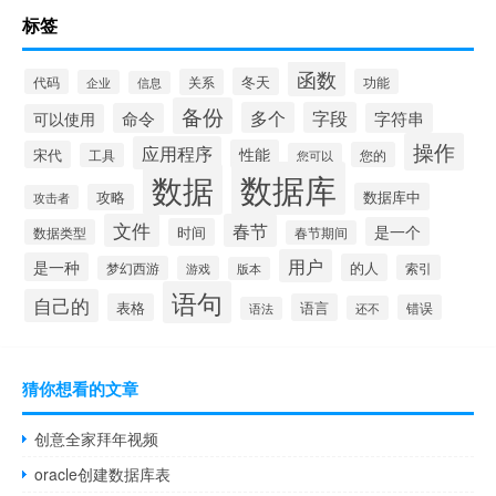
标签
函数
冬天
代码
关系
功能
企业
信息
备份
多个
字段
命令
字符串
可以使用
操作
应用程序
性能
宋代
您的
工具
您可以
数据库
数据
数据库中
攻略
攻击者
文件
春节
是一个
时间
数据类型
春节期间
用户
是一种
的人
索引
梦幻西游
游戏
版本
语句
自己的
表格
语言
错误
还不
语法
猜你想看的文章
创意全家拜年视频
oracle创建数据库表