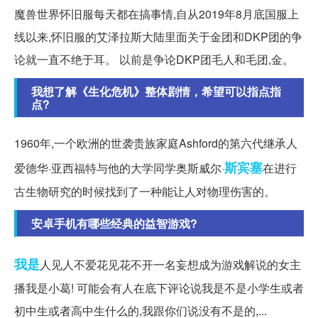
魔兽世界怀旧服每天都在搞事情,自从2019年8月底国服上
线以来,怀旧服的艾泽拉斯大陆里面关于金团和DKP团的争
论就一直不绝于耳。 以前是争论DKP团毛人和毛团,金。
我想了解《生化危机》整体剧情，希望可以指点指
点?
1960年,一个欧洲的世袭贵族家庭Ashford的第六代继承人
斯宾塞
爱德华·亚西福特与他的大学同学奥斯威尔·
在进行
古生物研究的时候找到了一种能让人对物理伤害的。
安卓手机有哪些经典的益智游戏?
我是
人见人不爱花见花不开一名妄想成为游戏解说的女主
播我是小葛! 可能会有人在底下评论说我是不是小学生或者
初中生或者高中生什么的,我跟你们说没有不是的,...