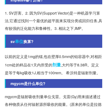
1. SV厉害。2. 因为SV(Support Vector)是一种机器学习算
法,它通过找到一个最优的超平面来实现分类或回归任务,具
有较强的泛化能力和鲁棒性。3. 相比之下,IMP。
单位
sv
换算?
以前的定义是1mg的镭,包在壁厚0.5mm的铂容器中,对相距
剂量
1cm处的样品在1天内所受的
,大约等于8.38R。定义
是等于每kg吸收1J,相当于100rem。 希沃特是辐射剂量。
mgycm是什么单位?
mgycm是辐射吸收剂量单位戈雷。戈雷(Gy)用来描述通过
各种物质从任何辐射源所吸收的能量。(原来的单位是拉德