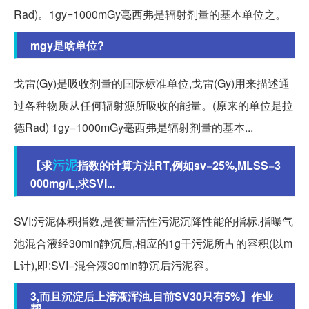
Rad)。1gy=1000mGy毫西弗是辐射剂量的基本单位之。
mgy是啥单位?
戈雷(Gy)是吸收剂量的国际标准单位,戈雷(Gy)用来描述通
过各种物质从任何辐射源所吸收的能量。(原来的单位是拉
德Rad) 1gy=1000mGy毫西弗是辐射剂量的基本...
污泥
【求
指数的计算方法RT,例如sv=25%,MLSS=3
000mg/L,求SVI...
SVI:污泥体积指数,是衡量活性污泥沉降性能的指标.指曝气
池混合液经30min静沉后,相应的1g干污泥所占的容积(以m
L计),即:SVI=混合液30min静沉后污泥容。
3,而且沉淀后上清液浑浊.目前SV30只有5%】作业
帮