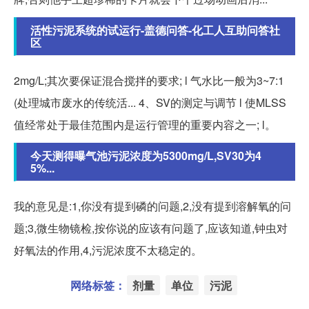
活性污泥系统的试运行-盖德问答-化工人互助问答社
区
2mg/L;其次要保证混合搅拌的要求; l 气水比一般为3~7:1
(处理城市废水的传统活... 4、SV的测定与调节 l 使MLSS
值经常处于最佳范围内是运行管理的重要内容之一; l。
今天测得曝气池污泥浓度为5300mg/L,SV30为4
5%...
我的意见是:1,你没有提到磷的问题,2,没有提到溶解氧的问
题;3,微生物镜检,按你说的应该有问题了,应该知道,钟虫对
好氧法的作用,4,污泥浓度不太稳定的。
网络标签：
剂量
单位
污泥