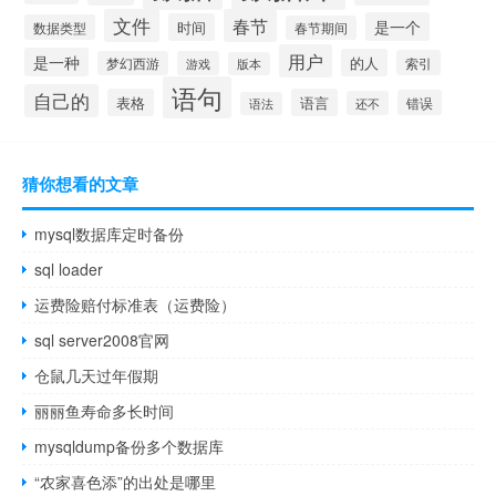
文件
春节
是一个
时间
数据类型
春节期间
用户
是一种
的人
索引
梦幻西游
游戏
版本
语句
自己的
表格
语言
错误
还不
语法
猜你想看的文章
mysql数据库定时备份
sql loader
运费险赔付标准表（运费险）
sql server2008官网
仓鼠几天过年假期
丽丽鱼寿命多长时间
mysqldump备份多个数据库
“农家喜色添”的出处是哪里