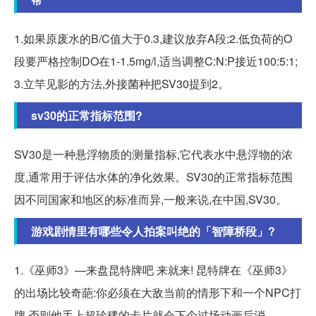
1.如果原废水的B/C值大于0.3,建议放弃A段;2.低负荷的O
段要严格控制DO在1-1.5mg/l,适当调整C:N:P接近100:5:1;
3.立竿见影的方法,外接菌种把SV30提到2。
sv30的正常指标范围?
SV30是一种悬浮物质的测量指标,它代表水中悬浮物的浓
度,通常用于评估水体的净化效果。SV30的正常指标范围
因不同国家和地区的标准而异,一般来说,在中国,SV30。
游戏剧情里有哪些令人拍案叫绝的「智障桥段」?
1.《巫师3》—来盘昆特牌吧 来就来! 昆特牌在《巫师3》
的出场比较奇葩:你必须在大敌当前的情形下和一个NPC打
牌,否则他手上超珍稀的卡片就会下个过场动画后消...