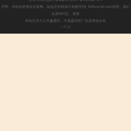
声明：本站内容来自互联网，如信息有错误可发邮件到f_fb#foxmail.com说明，我们
会及时纠正，谢谢
本站仅为个人兴趣爱好，不接盈利性广告及商业合作
小男孩