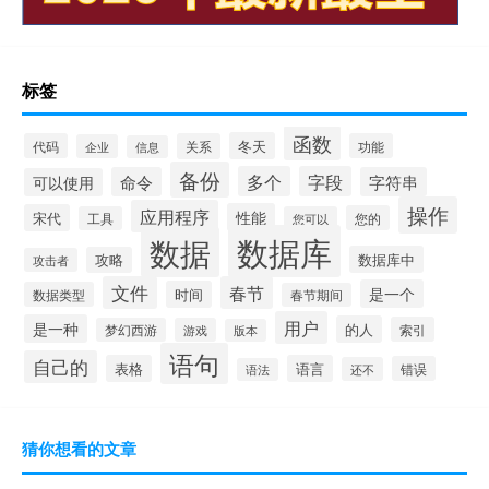
标签
函数
冬天
代码
关系
功能
企业
信息
备份
多个
字段
命令
字符串
可以使用
操作
应用程序
性能
宋代
您的
工具
您可以
数据库
数据
数据库中
攻略
攻击者
文件
春节
是一个
时间
数据类型
春节期间
用户
是一种
的人
索引
梦幻西游
游戏
版本
语句
自己的
表格
语言
错误
还不
语法
猜你想看的文章