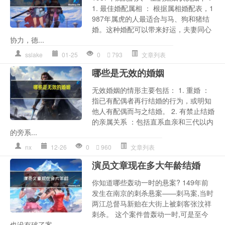
1. 最佳婚配属相 ： 根据属相婚配表，1
987年属虎的人最适合与马、狗和猪结
婚。这种婚配可以带来好运，夫妻同心
协力，德...
sslake
01-25
0
793
文章列表
哪些是无效的婚姻
无效婚姻的情形主要包括： 1. 重婚 ：
指已有配偶者再行结婚的行为，或明知
他人有配偶而与之结婚。 2. 有禁止结婚
的亲属关系 ：包括直系血亲和三代以内
的旁系...
nx
12-26
0
960
文章列表
演员文章现在多大年龄结婚
你知道哪些轰动一时的悬案? 149年前
发生在南京的刺杀悬案——刺马案,当时
两江总督马新贻在大街上被刺客张汶祥
刺杀。 这个案件曾轰动一时,可是至今
也没有破了案...