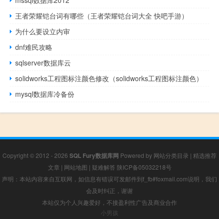
mssql数据库2012
王者荣耀铠台词有哪些（王者荣耀铠台词大全 快吧手游）
为什么要设立内审
dnf难民攻略
sqlserver数据库云
solidworks工程图标注颜色修改（solidworks工程图标注颜色）
mysql数据库冷备份
Copyright © 2012 - 2026
SQL Fury数据库网
Powered by
网站分类目录
|
精选推荐
文章
|
网站地图
|
疑难解答
陕ICP备05032218号
声明：本站内容来自互联网，如信息有错误可发邮件到f_fb#foxmail.com说明，我们
会及时纠正，谢谢
本站仅为个人兴趣爱好，不接盈利性广告及商业合作
小男孩