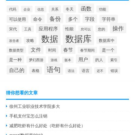
函数
冬天
代码
关系
功能
企业
信息
备份
多个
字段
命令
字符串
可以使用
操作
应用程序
性能
宋代
您的
工具
您可以
数据库
数据
数据库中
攻略
攻击者
文件
春节
是一个
时间
数据类型
春节期间
用户
是一种
的人
索引
梦幻西游
游戏
版本
语句
自己的
表格
语言
错误
还不
语法
猜你想看的文章
徐州工业职业技术学院多大
手机支付宝怎么注销
减肥吃虾有什么好处（吃虾有什么好处）