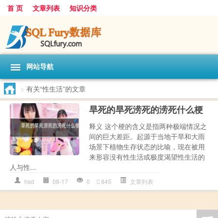
首 页
文章列表
知识分类
网站导航
>
有关“性生活”的文章
旱死的旱死涝死的涝死什么梗
释义 这个梗的含义是指两种极端情况之
间的巨大差距。起源于当地干旱和大雨
场景下植物生存状态的比喻，现在被用
来形容没有性生活或极度渴望性生活的
人与性...
hsd
08-17
0
845
文章列表