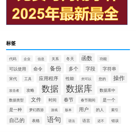
标签
函数
冬天
代码
关系
功能
企业
信息
备份
多个
字段
命令
字符串
可以使用
操作
应用程序
性能
宋代
您的
工具
您可以
数据库
数据
数据库中
攻略
攻击者
文件
春节
是一个
时间
数据类型
春节期间
用户
是一种
的人
索引
梦幻西游
游戏
版本
语句
自己的
表格
语言
错误
还不
语法