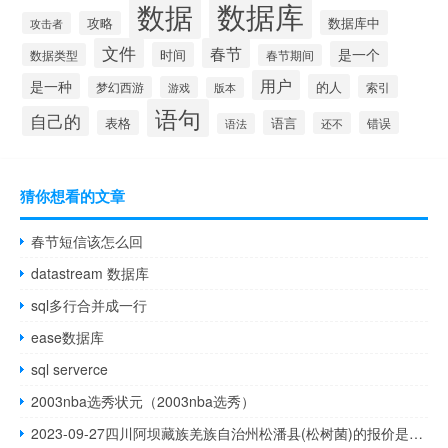
数据库
数据
数据库中
攻略
攻击者
文件
春节
是一个
时间
数据类型
春节期间
用户
是一种
的人
索引
梦幻西游
游戏
版本
语句
自己的
表格
语言
错误
还不
语法
猜你想看的文章
春节短信该怎么回
datastream 数据库
sql多行合并成一行
ease数据库
sql serverce
2003nba选秀状元（2003nba选秀）
2023-09-27四川阿坝藏族羌族自治州松潘县(松树菌)的报价是多少