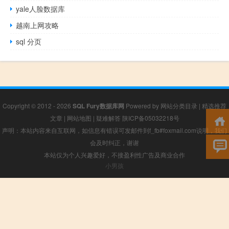
yale人脸数据库
越南上网攻略
sql 分页
Copyright © 2012 - 2026
SQL Fury数据库网
Powered by
网站分类目录
|
精选推荐
文章
|
网站地图
|
疑难解答
陕ICP备05032218号
声明：本站内容来自互联网，如信息有错误可发邮件到f_fb#foxmail.com说明，我们
会及时纠正，谢谢
本站仅为个人兴趣爱好，不接盈利性广告及商业合作
小男孩