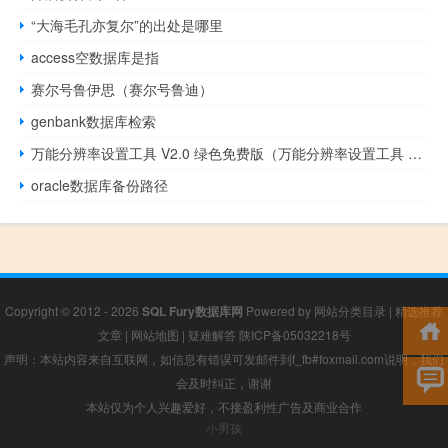
“大海毛孔亦复尔”的出处是哪里
access空数据库是指
赛尔号鲁伊思（赛尔号鲁迪）
genbank数据库检索
万能分辨率设置工具 V2.0 绿色免费版（万能分辨率设置工具 V2.0 绿色免费版功能简介）
oracle数据库备份路径
Copyright © 2012 - 2026
SQL Fury数据库网
Powered by
网站分类目录
|
精选推荐
文章
|
网站地图
|
疑难解答
陕ICP备05032218号
声明：本站内容来自互联网，如信息有错误可发邮件到f_fb#foxmail.com说明，我们
会及时纠正，谢谢
本站仅为个人兴趣爱好，不接盈利性广告及商业合作
小男孩