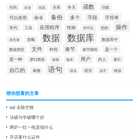
函数
冬天
代码
关系
功能
企业
信息
备份
多个
字段
命令
字符串
可以使用
操作
应用程序
性能
宋代
您的
工具
您可以
数据库
数据
数据库中
攻略
攻击者
文件
春节
是一个
时间
数据类型
春节期间
用户
是一种
的人
索引
梦幻西游
游戏
版本
语句
自己的
表格
语言
错误
还不
语法
猜你想看的文章
sql 去除空格
法硕与学硕哪个好
两炉一灶一电是指什么
开店要什么证件