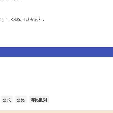
n+1）`，公比q可以表示为：
公式
公比
等比数列