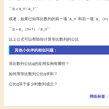
```q = a_n / a_1```
或者，如果已知等比数列的前一项 `a_n` 和后一项 `a_（
```q = a_（n+1） / a_n```
以上公式可以帮助你计算等比数列的公比
其他小伙伴的相似问题：
等比数列公比q的应用实例有哪些？
如何用等比数列公比q求和？
公比q等于多少时数列成立？
网络标签：