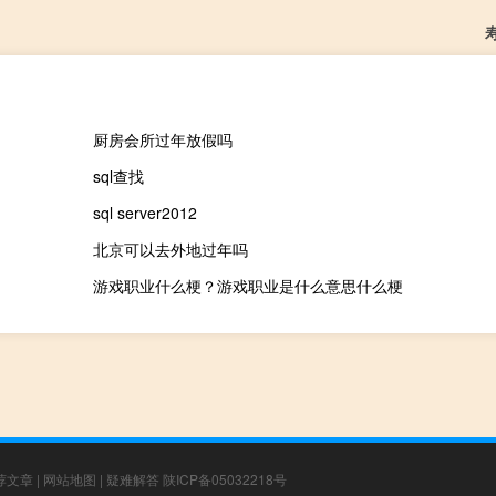
厨房会所过年放假吗
sql查找
sql server2012
北京可以去外地过年吗
游戏职业什么梗？游戏职业是什么意思什么梗
荐文章
|
网站地图
|
疑难解答
陕ICP备05032218号