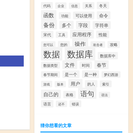
冬天
代码
关系
企业
信息
函数
命令
可以使用
功能
备份
多个
字段
字符串
应用程序
性能
宋代
工具
操作
您的
攻略
您可以
攻击者
数据库
数据
数据库中
文件
春节
时间
数据类型
是一个
是一种
春节期间
梦幻西游
用户
的人
索引
游戏
版本
语句
自己的
表格
语法
语言
错误
还不
猜你想看的文章