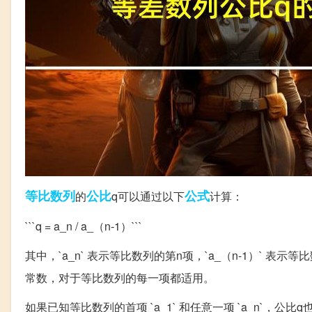
等比数列
公比
公式
的
q可以通过以下
计算：
```q = a_n / a_（n-1）```
其中，`a_n` 表示等比数列的第n项，`a_（n-1）` 
常数，对于等比数列的每一项都适用。
如果已知等比数列的首项 `a_1` 和任意一项 `a_n`，公比