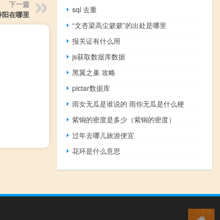
下一篇
sql 去重
寿阳在哪里
“文杏梁高尘簌簌”的出处是哪里
报关证有什么用
js获取数据库数据
黑翼之巢 攻略
pictar数据库
雨女无瓜是谁说的 雨你无瓜是什么梗
紫铜的密度是多少（紫铜的密度）
过年去哪儿旅游便宜
花环是什么意思
小男孩