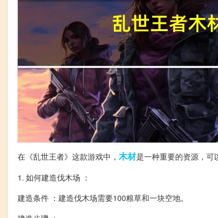
木材
在《乱世王者》这款游戏中，
是一种重要的资源，可
1. 如何建造伐木场 ：
建造条件 ：建造伐木场需要100粮草和一块空地。