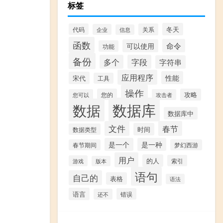
标签
冬天
代码
关系
企业
信息
函数
命令
可以使用
功能
备份
多个
字段
字符串
应用程序
性能
宋代
工具
操作
您的
攻略
您可以
攻击者
数据库
数据
数据库中
文件
春节
时间
数据类型
是一个
是一种
春节期间
梦幻西游
用户
的人
索引
游戏
版本
语句
自己的
表格
语法
语言
错误
还不