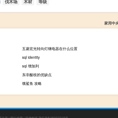
：
伐木场
木材
等级
家用中
五菱宏光转向灯继电器在什么位置
sql identity
sql 增加列
东非酸枝的优缺点
饿鲨鱼 攻略
荐文章
|
网站地图
|
疑难解答
陕ICP备05032218号