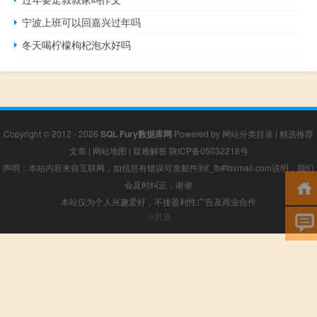
宁波上班可以回嘉兴过年吗
冬天喝柠檬枸杞泡水好吗
Copyright © 2012 - 2026
SQL Fury数据库网
Powered by
网站分类目录
|
精选推荐
文章
|
网站地图
|
疑难解答
陕ICP备05032218号
声明：本站内容来自互联网，如信息有错误可发邮件到f_fb#foxmail.com说明，我们
会及时纠正，谢谢
本站仅为个人兴趣爱好，不接盈利性广告及商业合作
小男孩