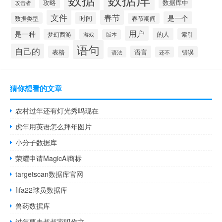
数据库中
攻略
攻击者
文件
春节
是一个
时间
数据类型
春节期间
用户
是一种
的人
索引
梦幻西游
游戏
版本
语句
自己的
表格
语言
错误
还不
语法
猜你想看的文章
农村过年还有灯光秀吗现在
虎年用英语怎么拜年图片
小分子数据库
荣耀申请MagicAl商标
targetscan数据库官网
fifa22球员数据库
兽药数据库
过年要走叔叔家吗作文