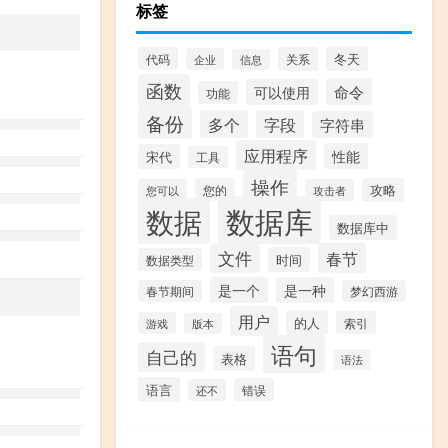
标签
冬天
代码
关系
企业
信息
函数
命令
可以使用
功能
备份
多个
字段
字符串
应用程序
性能
宋代
工具
操作
您的
攻略
您可以
攻击者
数据库
数据
数据库中
文件
春节
时间
数据类型
是一个
是一种
春节期间
梦幻西游
用户
的人
索引
游戏
版本
语句
自己的
表格
语法
语言
错误
还不