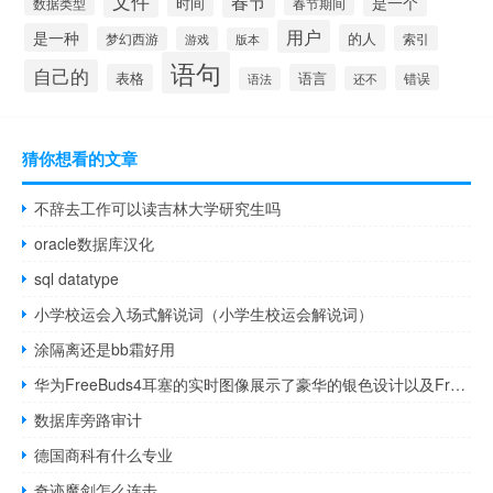
文件
春节
是一个
时间
数据类型
春节期间
用户
是一种
的人
索引
梦幻西游
游戏
版本
语句
自己的
表格
语言
错误
还不
语法
猜你想看的文章
不辞去工作可以读吉林大学研究生吗
oracle数据库汉化
sql datatype
小学校运会入场式解说词（小学生校运会解说词）
涂隔离还是bb霜好用
华为FreeBuds4耳塞的实时图像展示了豪华的银色设计以及FreebudsPro
数据库旁路审计
德国商科有什么专业
奇迹魔剑怎么连击