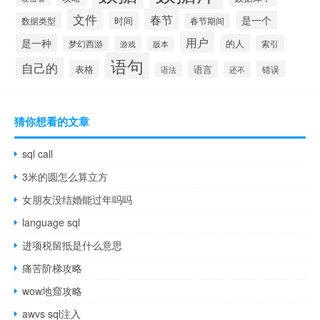
文件
春节
是一个
时间
数据类型
春节期间
用户
是一种
的人
索引
梦幻西游
游戏
版本
语句
自己的
表格
语言
错误
还不
语法
猜你想看的文章
sql call
3米的圆怎么算立方
女朋友没结婚能过年吗吗
language sql
进项税留抵是什么意思
痛苦阶梯攻略
wow地窟攻略
awvs sql注入