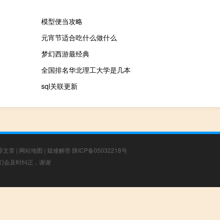
模型便当攻略
元宵节适合吃什么做什么
梦幻西游最经典
全国排名华北理工大学是几本
sql关联更新
荐文章
|
网站地图
|
疑难解答
陕ICP备05032218号
，我们会及时纠正，谢谢