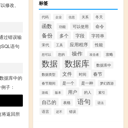
标签
可以修改、
冬天
代码
关系
企业
信息
函数
命令
可以使用
功能
备份
多个
字段
字符串
能通过错误输
应用程序
性能
宋代
工具
SQL语句
操作
您的
攻略
您可以
攻击者
数据库
数据
数据库中
文件
春节
时间
数据类型
询数据库中的
是一个
是一种
春节期间
梦幻西游
个例子：
用户
的人
索引
游戏
版本
语句
自己的
表格
语法
语言
错误
还不
'，这将返回所