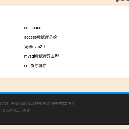
sql space
access数据库是啥
龙珠evm2 1
mysql数据库浮点型
sql 倒序排序
荐文章
|
网站地图
|
疑难解答
陕ICP备05032218号
，我们会及时纠正，谢谢