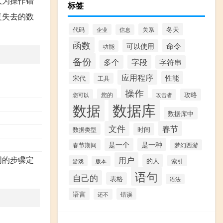
人为操作错
标签
复失去的数
冬天
代码
关系
企业
信息
函数
命令
可以使用
功能
备份
多个
字段
字符串
应用程序
性能
宋代
工具
操作
您的
攻略
您可以
攻击者
数据库
数据
数据库中
文件
春节
时间
数据类型
是一个
是一种
春节期间
梦幻西游
同的步骤定
用户
的人
索引
游戏
版本
语句
自己的
表格
语法
语言
错误
还不