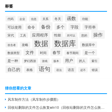
标签
函数
冬天
代码
关系
功能
企业
信息
备份
多个
字段
命令
字符串
可以使用
操作
应用程序
性能
宋代
您的
工具
您可以
数据库
数据
数据库中
攻略
攻击者
文件
春节
是一个
时间
数据类型
春节期间
用户
是一种
的人
索引
梦幻西游
游戏
版本
语句
自己的
表格
语言
错误
还不
语法
猜你想看的文章
风车制作方法（风车制作步骤图）
回收站删除的文件怎么恢复win10（回收站删除的文件怎么恢复）