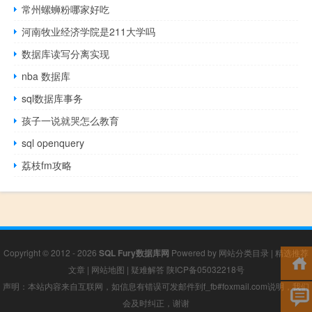
常州螺蛳粉哪家好吃
河南牧业经济学院是211大学吗
数据库读写分离实现
nba 数据库
sql数据库事务
孩子一说就哭怎么教育
sql openquery
荔枝fm攻略
Copyright © 2012 - 2026
SQL Fury数据库网
Powered by
网站分类目录
|
精选推荐
文章
|
网站地图
|
疑难解答
陕ICP备05032218号
声明：本站内容来自互联网，如信息有错误可发邮件到f_fb#foxmail.com说明，我们
会及时纠正，谢谢