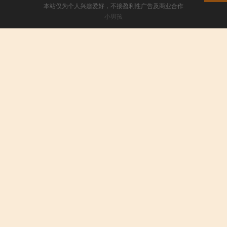
本站仅为个人兴趣爱好，不接盈利性广告及商业合作
小男孩