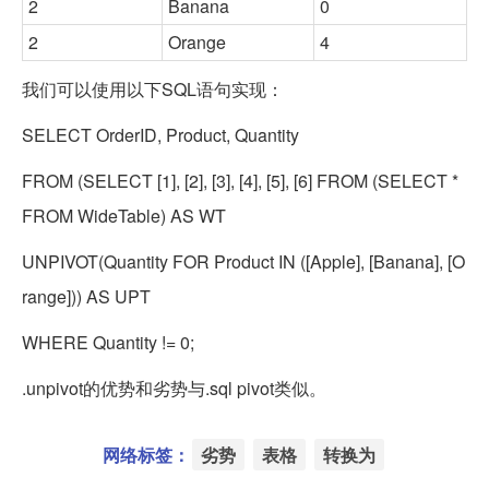
2
Banana
0
2
Orange
4
我们可以使用以下SQL语句实现：
SELECT OrderID, Product, Quantity
FROM (SELECT [1], [2], [3], [4], [5], [6] FROM (SELECT *
FROM WideTable) AS WT
UNPIVOT(Quantity FOR Product IN ([Apple], [Banana], [O
range])) AS UPT
WHERE Quantity != 0;
.unpivot的优势和劣势与.sql pivot类似。
网络标签：
劣势
表格
转换为