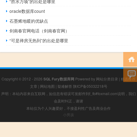
“胜水万顷”的出处是哪里
oracle数据库count
石墨烯地暖的优缺点
剑南春官网电话（剑南春官网）
“可是禅房无热到”的出处是哪里
Copyright © 2012 - 2026
SQL Fury数据库网
Powered by
网站分类目录
|
精选推荐
文章
|
网站地图
|
疑难解答
陕ICP备05032218号
声明：本站内容来自互联网，如信息有错误可发邮件到f_fb#foxmail.com说明，我们
会及时纠正，谢谢
本站仅为个人兴趣爱好，不接盈利性广告及商业合作
小男孩