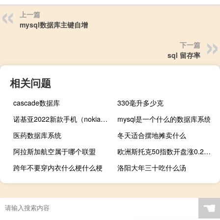
上一篇
mysql数据库主键自增
下一篇
sql 留存率
相关问题
cascade数据库
330毫升多少克
诺基亚2022新款手机（nokia官网）
mysql是一个什么的数据库系统
医药数据库系统
冬天适合摆地摊卖什么
阿拉斯加航空属于哪个联盟
欧洲斯托克50指数开盘涨0.2%德国DAX指数涨0.1%英国富时100指数跌0.1%法国CAC 40指数涨0.1%
跨年不要穿内衣什么梗什么梗
洛阳大年三十吃什么汤
☚