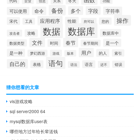
冬天
代码
关系
功能
企业
信息
备份
多个
字段
命令
字符串
可以使用
操作
应用程序
性能
宋代
您的
工具
您可以
数据库
数据
数据库中
攻略
攻击者
文件
春节
是一个
时间
数据类型
春节期间
用户
是一种
的人
索引
梦幻西游
游戏
版本
语句
自己的
表格
语言
错误
还不
语法
猜你想看的文章
vis游戏攻略
sql server2000 64
mysql数据库user表
哪些地方过年给长辈送钱