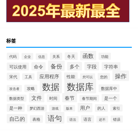
标签
函数
冬天
代码
关系
功能
企业
信息
备份
多个
字段
命令
字符串
可以使用
操作
应用程序
性能
宋代
您的
工具
您可以
数据库
数据
数据库中
攻略
攻击者
文件
春节
是一个
时间
数据类型
春节期间
用户
是一种
的人
索引
梦幻西游
游戏
版本
语句
自己的
表格
语言
错误
还不
语法