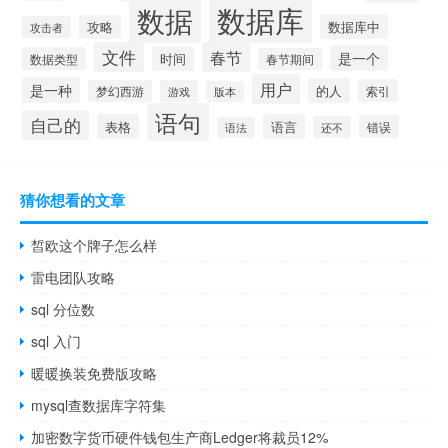
数据库
数据
数据库中
攻略
攻击者
文件
春节
是一个
时间
数据类型
春节期间
用户
是一种
的人
索引
梦幻西游
游戏
版本
语句
自己的
表格
语言
错误
还不
语法
猜你想看的文章
皙欧这个牌子怎么样
雷电团队攻略
sql 分位数
sql 入门
暖暖换装免费版攻略
mysql查数据库字符集
加密数字货币硬件钱包生产商Ledger将裁员12%