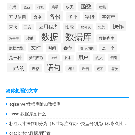
函数
冬天
代码
关系
功能
企业
信息
备份
多个
字段
命令
字符串
可以使用
操作
应用程序
性能
宋代
您的
工具
您可以
数据库
数据
数据库中
攻略
攻击者
文件
春节
是一个
时间
数据类型
春节期间
用户
是一种
的人
索引
梦幻西游
游戏
版本
语句
自己的
表格
语言
错误
还不
语法
猜你想看的文章
sqlserver数据库附加数据库
mssql数据库是什么
标注尺寸按作用分为（尺寸标注有两种类型分别是( )和永久性尺寸标注）
oracle本地数据库配置