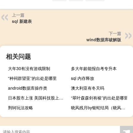
上一篇
sql 新建表
下一篇
wind数据库破解版
相关问题
大年30有没有游戏限制
多大年龄能报自考专升本
“种祠群望亚”的出处是哪里
sql 内存释放
android数据库操作类
澳大利亚有冬天吗
日本股市上涨 美国科技股上涨提振人气 且日元涨势暂停
“翠叶森森剑有棱”的出处是哪里
荆轲玩法攻略
晓风残月by银蛇结局（晓风残月入华清）
☚