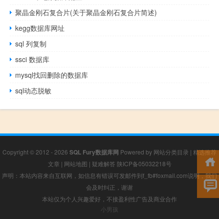
聚晶金刚石复合片(关于聚晶金刚石复合片简述)
kegg数据库网址
sql 列复制
ssci 数据库
mysql找回删除的数据库
sql动态脱敏
Copyright © 2012 - 2026
SQL Fury数据库网
Powered by
网站分类目录
|
精选推荐
文章
|
网站地图
|
疑难解答
陕ICP备05032218号
声明：本站内容来自互联网，如信息有错误可发邮件到f_fb#foxmail.com说明，我们
会及时纠正，谢谢
本站仅为个人兴趣爱好，不接盈利性广告及商业合作
小男孩