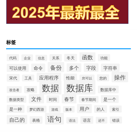
标签
函数
冬天
代码
关系
功能
企业
信息
备份
多个
字段
命令
字符串
可以使用
操作
应用程序
性能
宋代
您的
工具
您可以
数据库
数据
数据库中
攻略
攻击者
文件
春节
是一个
时间
数据类型
春节期间
用户
是一种
的人
索引
梦幻西游
游戏
版本
语句
自己的
表格
语言
错误
还不
语法