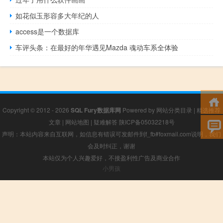
如花似玉形容多大年纪的人
access是一个数据库
车评头条：在最好的年华遇见Mazda 魂动车系全体验
Copyright © 2012 - 2026
SQL Fury数据库网
Powered by
网站分类目录
|
精选推荐
文章
|
网站地图
|
疑难解答
陕ICP备05032218号
声明：本站内容来自互联网，如信息有错误可发邮件到f_fb#foxmail.com说明，我们
会及时纠正，谢谢
本站仅为个人兴趣爱好，不接盈利性广告及商业合作
小男孩