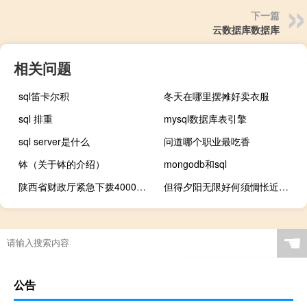
下一篇
云数据库数据库
相关问题
sql笛卡尔积
冬天在哪里摆摊好卖衣服
sql 排重
mysql数据库表引擎
sql server是什么
问道哪个职业最吃香
钵（关于钵的介绍）
mongodb和sql
陕西省财政厅紧急下拨4000万元支持防汛救灾
但得夕阳无限好何须惆怅近黄昏什么意思（但得夕阳无限好）
☚
公告