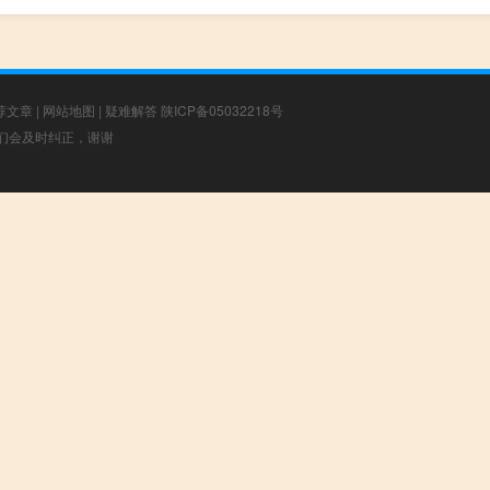
荐文章
|
网站地图
|
疑难解答
陕ICP备05032218号
，我们会及时纠正，谢谢