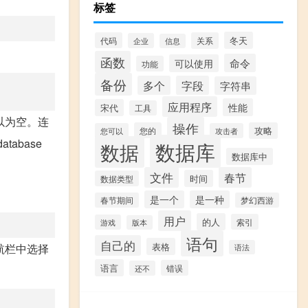
标签
冬天
代码
关系
企业
信息
函数
命令
可以使用
功能
备份
多个
字段
字符串
应用程序
性能
宋代
工具
可以为空。连
操作
您的
攻略
您可以
攻击者
abase
数据库
数据
数据库中
文件
春节
时间
数据类型
是一个
是一种
春节期间
梦幻西游
用户
的人
索引
游戏
版本
语句
自己的
表格
导航栏中选择
语法
语言
错误
还不