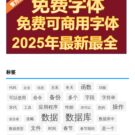
标签
函数
冬天
代码
关系
功能
企业
信息
备份
多个
字段
命令
字符串
可以使用
操作
应用程序
性能
宋代
您的
工具
您可以
数据库
数据
数据库中
攻略
攻击者
文件
春节
是一个
时间
数据类型
春节期间