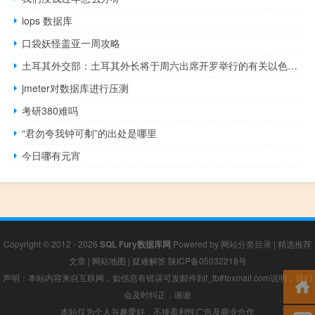
iops 数据库
口袋妖怪盖亚一周攻略
土耳其外交部：土耳其外长将于周六出席开罗举行的有关以色列-巴勒斯坦冲突的峰会
jmeter对数据库进行压测
考研380难吗
“君勿夸我钟可刜”的出处是哪里
今日哪有元宵
Copyright © 2012 - 2026
SQL Fury数据库网
Powered by
网站分类目录
|
精选推荐
文章
|
网站地图
|
疑难解答
陕ICP备05032218号
声明：本站内容来自互联网，如信息有错误可发邮件到f_fb#foxmail.com说明，我们
会及时纠正，谢谢
本站仅为个人兴趣爱好，不接盈利性广告及商业合作