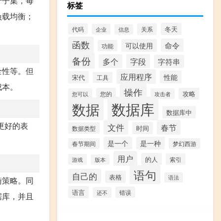
个子集，每
标签
负载均衡；
冬天
代码
关系
企业
信息
函数
命令
可以使用
功能
备份
多个
字段
字符串
全性等。但
应用程序
性能
宋代
工具
成本。
操作
您的
攻略
您可以
攻击者
数据库
数据
数据库中
有更好的表
文件
春节
时间
数据类型
是一个
是一种
春节期间
梦幻西游
用户
的人
索引
游戏
版本
语句
自己的
表格
语法
衡策略。同
语言
错误
还不
据库，并且