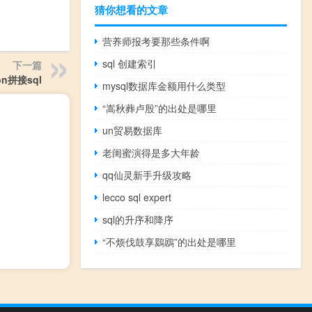
猜你想看的文章
营养师报考要那些条件啊
sql 创建索引
下一篇
on拼接sql
mysql数据库金额用什么类型
“嵩秋葬卢殷”的出处是哪里
un贸易数据库
老闺蜜演得是多大年龄
qq仙灵新手升级攻略
lecco sql expert
sql的升序和降序
“不烦伐鼓享鶢鶋”的出处是哪里