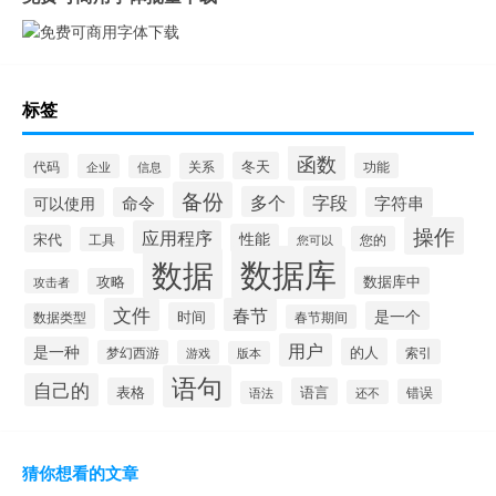
标签
函数
冬天
代码
关系
功能
企业
信息
备份
多个
字段
命令
字符串
可以使用
操作
应用程序
性能
宋代
您的
工具
您可以
数据库
数据
数据库中
攻略
攻击者
文件
春节
是一个
时间
数据类型
春节期间
用户
是一种
的人
索引
梦幻西游
游戏
版本
语句
自己的
表格
语言
错误
还不
语法
猜你想看的文章