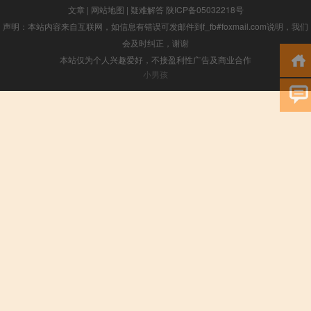
文章
|
网站地图
|
疑难解答
陕ICP备05032218号
声明：本站内容来自互联网，如信息有错误可发邮件到f_fb#foxmail.com说明，我们
会及时纠正，谢谢
本站仅为个人兴趣爱好，不接盈利性广告及商业合作
小男孩