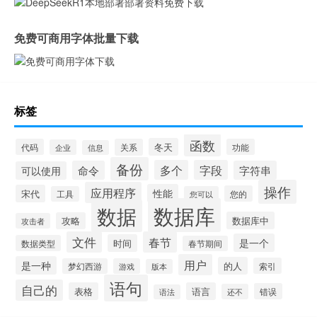
免费可商用字体批量下载
标签
函数
冬天
代码
关系
功能
企业
信息
备份
多个
字段
命令
字符串
可以使用
操作
应用程序
性能
宋代
您的
工具
您可以
数据库
数据
数据库中
攻略
攻击者
文件
春节
是一个
时间
数据类型
春节期间
用户
是一种
的人
索引
梦幻西游
游戏
版本
语句
自己的
表格
语言
错误
还不
语法