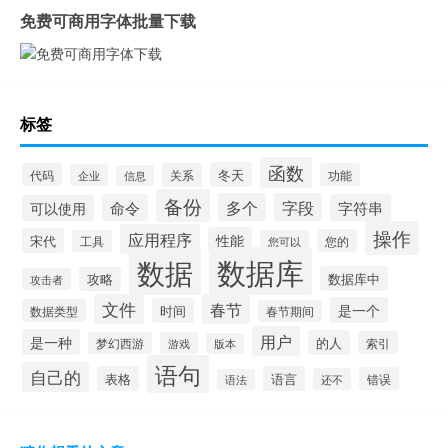
免费可商用字体批量下载
标签
函数
冬天
代码
关系
功能
企业
信息
备份
多个
字段
命令
字符串
可以使用
操作
应用程序
性能
宋代
您的
工具
您可以
数据库
数据
数据库中
攻略
攻击者
文件
春节
是一个
时间
数据类型
春节期间
用户
是一种
的人
索引
梦幻西游
游戏
版本
语句
自己的
表格
语言
错误
还不
语法