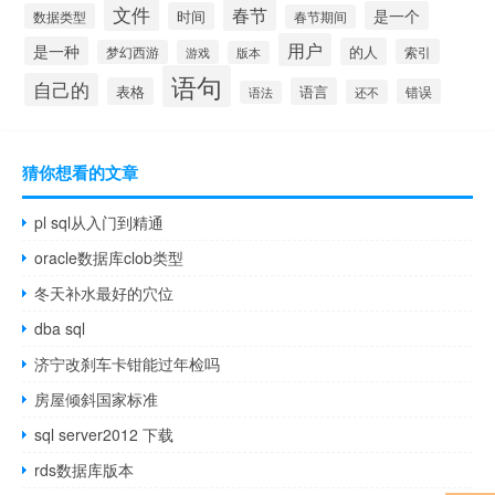
文件
春节
是一个
时间
数据类型
春节期间
用户
是一种
的人
索引
梦幻西游
游戏
版本
语句
自己的
表格
语言
错误
还不
语法
猜你想看的文章
pl sql从入门到精通
oracle数据库clob类型
冬天补水最好的穴位
dba sql
济宁改刹车卡钳能过年检吗
房屋倾斜国家标准
sql server2012 下载
rds数据库版本