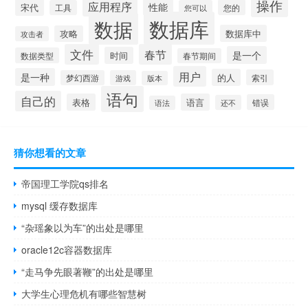
操作
应用程序
性能
宋代
您的
工具
您可以
数据库
数据
数据库中
攻略
攻击者
文件
春节
是一个
时间
数据类型
春节期间
用户
是一种
的人
索引
梦幻西游
游戏
版本
语句
自己的
表格
语言
错误
还不
语法
猜你想看的文章
帝国理工学院qs排名
mysql 缓存数据库
“杂瑶象以为车”的出处是哪里
oracle12c容器数据库
“走马争先眼著鞭”的出处是哪里
大学生心理危机有哪些智慧树