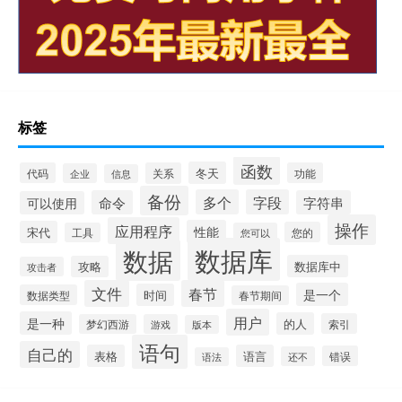
标签
函数
冬天
代码
关系
功能
企业
信息
备份
多个
字段
命令
字符串
可以使用
操作
应用程序
性能
宋代
您的
工具
您可以
数据库
数据
数据库中
攻略
攻击者
文件
春节
是一个
时间
数据类型
春节期间
用户
是一种
的人
索引
梦幻西游
游戏
版本
语句
自己的
表格
语言
错误
还不
语法