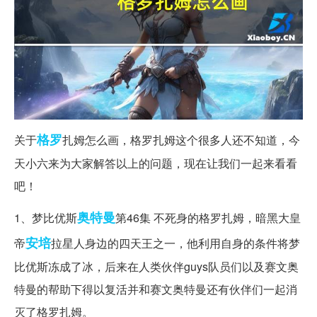
格罗
关于
扎姆怎么画，格罗扎姆这个很多人还不知道，今
天小六来为大家解答以上的问题，现在让我们一起来看看
吧！
奥特曼
1、梦比优斯
第46集 不死身的格罗扎姆，暗黑大皇
安培
帝
拉星人身边的四天王之一，他利用自身的条件将梦
比优斯冻成了冰，后来在人类伙伴guys队员们以及赛文奥
特曼的帮助下得以复活并和赛文奥特曼还有伙伴们一起消
灭了格罗扎姆。