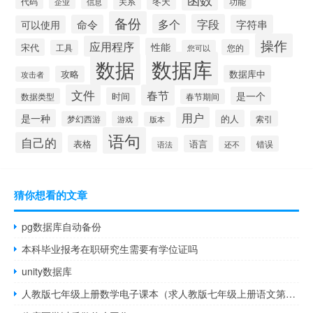
冬天
代码
关系
功能
企业
信息
备份
多个
字段
命令
字符串
可以使用
操作
应用程序
性能
宋代
您的
工具
您可以
数据库
数据
数据库中
攻略
攻击者
文件
春节
是一个
时间
数据类型
春节期间
用户
是一种
的人
索引
梦幻西游
游戏
版本
语句
自己的
表格
语言
错误
还不
语法
猜你想看的文章
pg数据库自动备份
本科毕业报考在职研究生需要有学位证吗
unity数据库
人教版七年级上册数学电子课本（求人教版七年级上册语文第一单元作文）