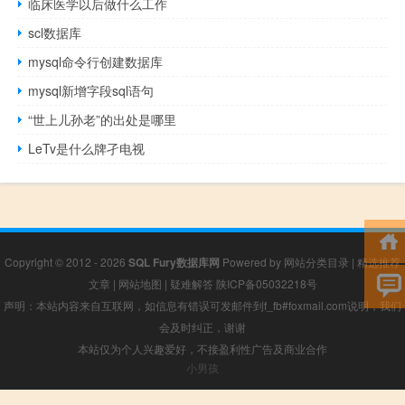
临床医学以后做什么工作
scl数据库
mysql命令行创建数据库
mysql新增字段sql语句
“世上儿孙老”的出处是哪里
LeTv是什么牌孑电视
Copyright © 2012 - 2026
SQL Fury数据库网
Powered by
网站分类目录
|
精选推荐
文章
|
网站地图
|
疑难解答
陕ICP备05032218号
声明：本站内容来自互联网，如信息有错误可发邮件到f_fb#foxmail.com说明，我们
会及时纠正，谢谢
本站仅为个人兴趣爱好，不接盈利性广告及商业合作
小男孩