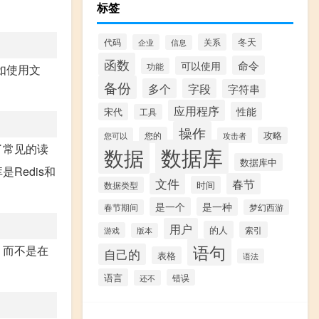
标签
冬天
代码
关系
企业
信息
函数
命令
可以使用
功能
如使用文
备份
多个
字段
字符串
应用程序
性能
宋代
工具
操作
您的
攻略
您可以
攻击者
了常见的读
数据库
数据
数据库中
Redis和
文件
春节
时间
数据类型
是一个
是一种
春节期间
梦幻西游
用户
的人
索引
游戏
版本
语句
，而不是在
自己的
表格
语法
语言
错误
还不