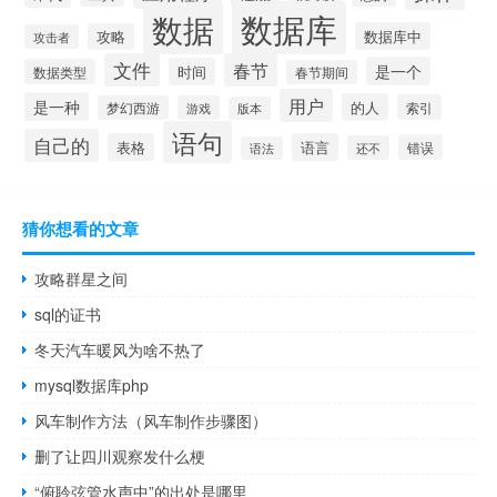
数据库
数据
数据库中
攻略
攻击者
文件
春节
是一个
时间
数据类型
春节期间
用户
是一种
的人
索引
梦幻西游
游戏
版本
语句
自己的
表格
语言
错误
还不
语法
猜你想看的文章
攻略群星之间
sql的证书
冬天汽车暖风为啥不热了
mysql数据库php
风车制作方法（风车制作步骤图）
删了让四川观察发什么梗
“俯聆弦管水声中”的出处是哪里