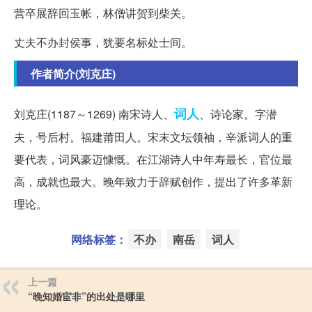
营卒展辞回玉帐，林僧讲贺到柴关。
丈夫不办封侯事，犹要名标处士间。
作者简介(刘克庄)
词人
刘克庄(1187～1269) 南宋诗人、
、诗论家。字潜
夫，号后村。福建莆田人。宋末文坛领袖，辛派词人的重
要代表，词风豪迈慷慨。在江湖诗人中年寿最长，官位最
高，成就也最大。晚年致力于辞赋创作，提出了许多革新
理论。
网络标签：
不办
南岳
词人
上一篇
“晚知婚宦非”的出处是哪里