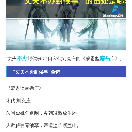
不办
南岳
“丈夫
封侯事”出自宋代刘克庄的《蒙恩监
庙》。
“丈夫不办封侯事”全诗
《蒙恩监南岳庙》
宋代 刘克庄
久问嫖姚乞退闲，今朝准敕放生还。
人欺解罢青油幕，帝遣监临紫盖山。