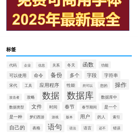
标签
函数
冬天
代码
关系
功能
企业
信息
备份
多个
字段
命令
字符串
可以使用
操作
应用程序
性能
宋代
您的
工具
您可以
数据库
数据
数据库中
攻略
攻击者
文件
春节
是一个
时间
数据类型
春节期间
用户
是一种
的人
索引
梦幻西游
游戏
版本
语句
自己的
表格
语言
错误
还不
语法