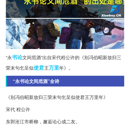
书论
“永
文间卮酒”出自宋代程公许的《别冯伯昭新放归三
使君
万里
荣末句乞呈似
王
年》。
“永书论文间卮酒”全诗
《别冯伯昭新放归三荣末句乞呈似使君王万里年》
宋代 程公许
东郭沧江市桥柳，邂逅论心成二友。