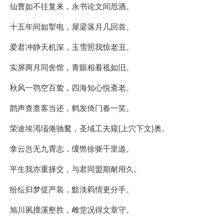
仙曹如不往复来，永书论文间卮酒。
十五年间如掣电，屋梁落月几回首。
爱君冲静天机深，玉雪照我惊老丑。
实屏两月同舍馆，青眼相看祗如旧。
秋风一鹗空百鸷，四海知心悦斋老。
鹊声查查客当还，鹤发倚门春一笑。
荣途埃渇壒倦驰鹜，圣域工夫窥{上穴下文}奥。
拿云岂无九霄志，缓辔徐驱千里道。
平生我亦重择交，与君同盟期耐用久。
纷纭归梦促严装，黯淡羁情更分手。
旭川夙擅溪壑胜，雌堂况得文章守。