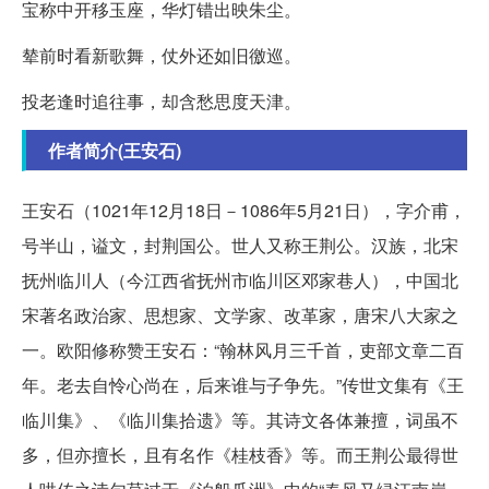
宝称中开移玉座，华灯错出映朱尘。
辇前时看新歌舞，仗外还如旧徼巡。
投老逢时追往事，却含愁思度天津。
作者简介(王安石)
王安石（1021年12月18日－1086年5月21日），字介甫，
号半山，谥文，封荆国公。世人又称王荆公。汉族，北宋
抚州临川人（今江西省抚州市临川区邓家巷人），中国北
宋著名政治家、思想家、文学家、改革家，唐宋八大家之
一。欧阳修称赞王安石：“翰林风月三千首，吏部文章二百
年。老去自怜心尚在，后来谁与子争先。”传世文集有《王
临川集》、《临川集拾遗》等。其诗文各体兼擅，词虽不
多，但亦擅长，且有名作《桂枝香》等。而王荆公最得世