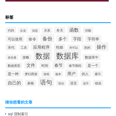
标签
函数
冬天
代码
关系
功能
企业
信息
备份
多个
字段
命令
字符串
可以使用
操作
应用程序
性能
宋代
您的
工具
您可以
数据库
数据
数据库中
攻略
攻击者
文件
春节
是一个
时间
数据类型
春节期间
用户
是一种
的人
索引
梦幻西游
游戏
版本
语句
自己的
表格
语言
错误
还不
语法
猜你想看的文章
sql 强制索引