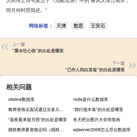
人哄传之诗句莫过于《泊船瓜洲》中的“春风又绿江南岸，
明月何时照我还。”
网络标签：
天津
愁思
王安石
上一篇
“重令壮心惊”的出处是哪里
下一篇
“已作人间白发翁”的出处是哪里
相关问题
citeline数据库
redis是什么数据库
教师资格证面试通过后多久拿证
“我行值木落”的出处是哪里
“遥夜看来疑月照”的出处是哪里
冬天吧台图片大全简笔画
残联教师要资格证吗（残联回应残疾女硕士未通过教资认定）
sqlserver2008怎么导出数据库