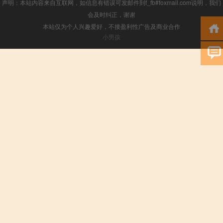
声明：本站内容来自互联网，如信息有错误可发邮件到f_fb#foxmail.com说明，我们
会及时纠正，谢谢
本站仅为个人兴趣爱好，不接盈利性广告及商业合作
小男孩