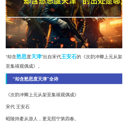
愁思
天津
王安石
“却含
度
”出自宋代
的《次韵冲卿上元从架
至集禧观偶成》。
“却含愁思度天津”全诗
《次韵冲卿上元从架至集禧观偶成》
宋代 王安石
昭陵持橐从游人，更见熙宁第四春。