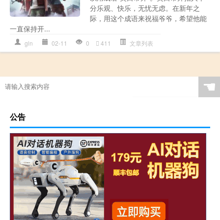
分乐观、快乐，无忧无虑。在新年之
际，用这个成语来祝福爷爷，希望他能
一直保持开...
gln
02-11
0
411
文章列表
☚
公告