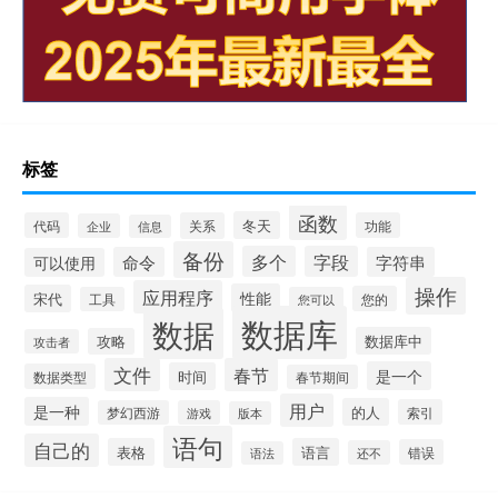
标签
函数
冬天
代码
关系
功能
企业
信息
备份
多个
字段
命令
字符串
可以使用
操作
应用程序
性能
宋代
您的
工具
您可以
数据库
数据
数据库中
攻略
攻击者
文件
春节
是一个
时间
数据类型
春节期间
用户
是一种
的人
索引
梦幻西游
游戏
版本
语句
自己的
表格
语言
错误
还不
语法