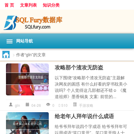
首 页
文章列表
知识分类
网站导航
>
作者“gln”的文章
攻略那个渣攻无防盗
以下围绕“攻略那个渣攻无防盗”主题解
决网友的困惑 有什么好看的穿书耽美小
说吗? 个人觉得这几部都还不错☺ 《魔
道祖师》墨香铜臭 文案: 前世的...
gln
04-26
0
510
手游攻略
给老年人拜年说什么成语
给爷爷拜年说四个字成语 给爷爷拜年可
以用成语“笑口常开”。笑口常开指人十