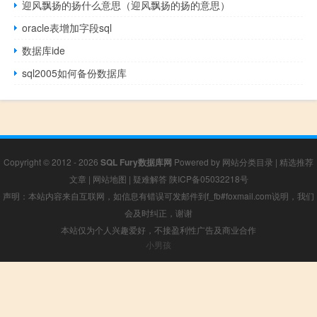
迎风飘扬的扬什么意思（迎风飘扬的扬的意思）
oracle表增加字段sql
数据库ide
sql2005如何备份数据库
Copyright © 2012 - 2026
SQL Fury数据库网
Powered by
网站分类目录
|
精选推荐
文章
|
网站地图
|
疑难解答
陕ICP备05032218号
声明：本站内容来自互联网，如信息有错误可发邮件到f_fb#foxmail.com说明，我们
会及时纠正，谢谢
本站仅为个人兴趣爱好，不接盈利性广告及商业合作
小男孩