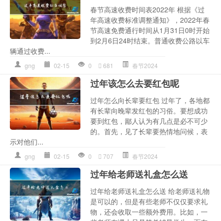
春节高速收费时间表2022年 根据《过
年高速收费标准调整通知》，2022年春
节高速免费通行时间从1月31日0时开始
到2月6日24时结束。普通收费公路以车
辆通过收费...
gng
02-15
0
681
春节2024
过年该怎么去要红包呢
过年怎么向长辈要红包 过年了，各地都
有长辈向晚辈发红包的习俗。要想成功
要到红包，鄙人认为有几点是必不可少
的。首先，见了长辈要热情地问候，表
示对他们...
gng
02-15
0
707
春节2024
过年给老师送礼盒怎么送
过年给老师送礼盒怎么送 给老师送礼物
是可以的，但是有些老师不仅仅要求礼
物，还会收取一些额外费用。比如，一