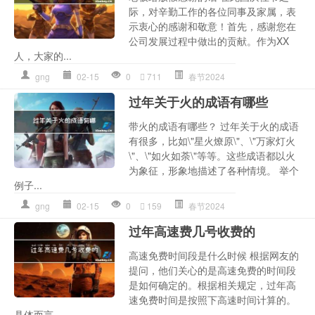
际，对辛勤工作的各位同事及家属，表
示衷心的感谢和敬意！首先，感谢您在
公司发展过程中做出的贡献。作为XX
人，大家的...
gng
02-15
0
711
春节2024
过年关于火的成语有哪些
带火的成语有哪些？ 过年关于火的成语
有很多，比如\"星火燎原\"、\"万家灯火
\"、\"如火如荼\"等等。这些成语都以火
为象征，形象地描述了各种情境。 举个
例子...
gng
02-15
0
159
春节2024
过年高速费几号收费的
高速免费时间段是什么时候 根据网友的
提问，他们关心的是高速免费的时间段
是如何确定的。根据相关规定，过年高
速免费时间是按照下高速时间计算的。
具体而言...