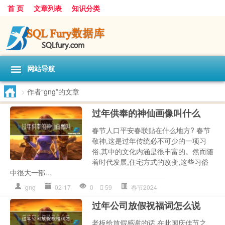
首 页
文章列表
知识分类
网站导航
>
作者“gng”的文章
过年供奉的神仙画像叫什么
春节人口平安春联贴在什么地方? 春节
敬神,这是过年传统必不可少的一项习
俗,其中的文化内涵是很丰富的。然而随
着时代发展,住宅方式的改变,这些习俗
中很大一部...
gng
02-17
0
59
春节2024
过年公司放假祝福词怎么说
老板给放假感谢的话 在此国庆佳节之