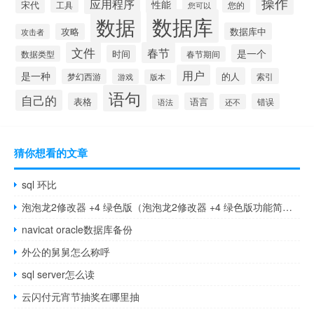
操作
应用程序
性能
宋代
您的
工具
您可以
数据库
数据
数据库中
攻略
攻击者
文件
春节
是一个
时间
数据类型
春节期间
用户
是一种
的人
索引
梦幻西游
游戏
版本
语句
自己的
表格
语言
错误
还不
语法
猜你想看的文章
sql 环比
泡泡龙2修改器 +4 绿色版（泡泡龙2修改器 +4 绿色版功能简介）
navicat oracle数据库备份
外公的舅舅怎么称呼
sql server怎么读
云闪付元宵节抽奖在哪里抽