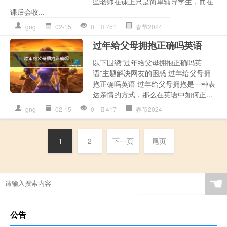
些老师在课上只是简单辅导学生，而在
课后会收...
gng
02-15
0
751
春节2024
过年给父母拥抱正确吗英语
以下围绕“过年给父母拥抱正确吗英
语”主题解决网友的困惑 过年给父母拥
抱正确吗英语 过年给父母拥抱是一种表
达亲情的方式，那么在英语中如何正...
gng
02-15
0
417
春节2024
1
2
下一页
尾页
☚
公告