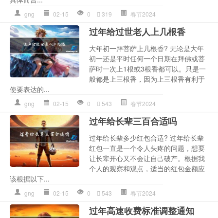
gng
02-15
0
319
春节2024
过年给过世老人上几根香
大年初一拜菩萨上几根香? 无论是大年
初一还是平时任何一个日期在拜佛或菩
萨时一次上1根或3根香都可以。只是一
般都是上三根香，因为上三根香有利于
使要表达的...
gng
02-15
0
543
春节2024
过年给长辈三百合适吗
过年给长辈多少红包合适? 过年给长辈
红包一直是一个令人头疼的问题，想要
让长辈开心又不会让自己破产。根据我
个人的观察和观点，适当的红包金额应
该根据以下...
gng
02-15
0
543
春节2024
过年高速收费标准调整通知