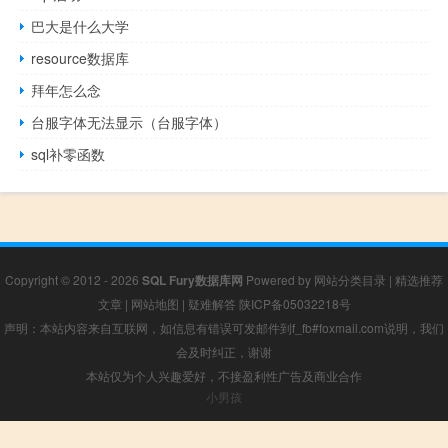
巴大是什么大学
resource数据库
拜年怎么念
台服字体无法显示（台服字体）
sql补零函数
Copyright © 2012 - 2026
SQL Fury数据库网
Powered by
网站分类目录
|
精选推荐
文章
|
网站地图
|
疑难解答
陕ICP备05032218号
声明：本站内容来自互联网，如信息有错误可发邮件到f_fb#foxmail.com说明，我们
会及时纠正，谢谢
本站仅为个人兴趣爱好，不接盈利性广告及商业合作
小男孩