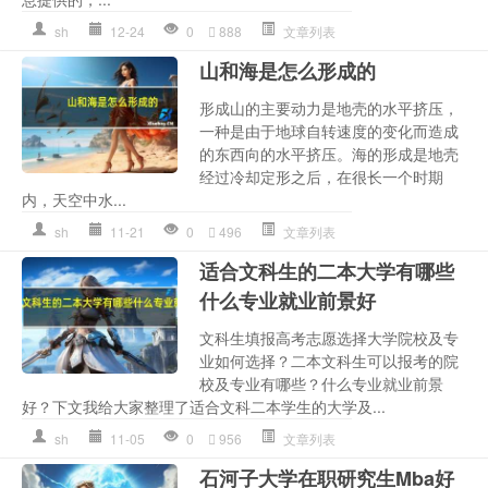
sh
12-24
0
888
文章列表
山和海是怎么形成的
形成山的主要动力是地壳的水平挤压，
一种是由于地球自转速度的变化而造成
的东西向的水平挤压。海的形成是地壳
经过冷却定形之后，在很长一个时期
内，天空中水...
sh
11-21
0
496
文章列表
适合文科生的二本大学有哪些
什么专业就业前景好
文科生填报高考志愿选择大学院校及专
业如何选择？二本文科生可以报考的院
校及专业有哪些？什么专业就业前景
好？下文我给大家整理了适合文科二本学生的大学及...
sh
11-05
0
956
文章列表
石河子大学在职研究生Mba好