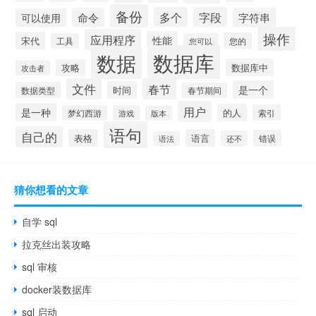
备份
多个
字段
命令
字符串
可以使用
操作
应用程序
性能
宋代
您的
工具
您可以
数据库
数据
数据库中
攻略
攻击者
文件
春节
是一个
时间
数据类型
春节期间
用户
是一种
的人
索引
梦幻西游
游戏
版本
语句
自己的
表格
语言
错误
还不
语法
猜你想看的文章
自学 sql
拉克丝出装攻略
sql 审核
docker装数据库
sql 启动