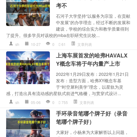
考不
石河子大学坚持“以服务为宗旨，在贡献
中发展”的办学理念，经过不断的发展和
建设，学校的综合实力和教学质量得到
了提升。很多学员对该校的mba在职研究生比较...
sh
10-27
0
61
文章列表
上海车展首发的哈弗HAVALX
Y概念车将于年内量产上市
2022年1月29日发布：2022年1月21日
发布：造型方面，哈弗XY概念车基
于“时空犀利美学”理念，以星轨为灵
感，打造出具有流动感的星轨式前进气格栅，与贯穿式设计...
sh
05-06
0
755
文章列表
手环录音笔哪个牌子好（录音
笔哪个牌子好）
大家好，小杨来为大家解答以上问题，