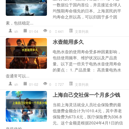
一数据位于国内首位，并且接近全球人
均预期寿命领先的日本。上海居民的平
均寿命之所以高，可以归因于多个因
素，包括稳定...
sh
01-04
0
441
文章列表
水壶能用多久
电热水壶的使用寿命受多种因素影响，
包括使用频率、维护状况以及产品质
量。以下是一些关于电热水壶使用寿命
的要点： 1. 产品质量 ： 高质量电热水
壶通常可以...
sh
01-02
0
727
文章列表
上海自己交社保一个月多少钱
当前上海灵活就业人员社会保险费的最
低缴费金额合计为1010.4元，其中养老
保险费为673.6元，医疗保险费为336.8
元。这个金额是根据2024年4月1日的信
息提供的，...