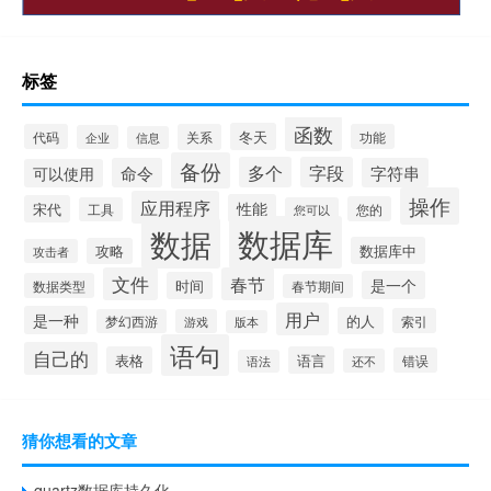
标签
函数
冬天
代码
关系
功能
企业
信息
备份
多个
字段
命令
字符串
可以使用
操作
应用程序
性能
宋代
您的
工具
您可以
数据库
数据
数据库中
攻略
攻击者
文件
春节
是一个
时间
数据类型
春节期间
用户
是一种
的人
索引
梦幻西游
游戏
版本
语句
自己的
表格
语言
错误
还不
语法
猜你想看的文章
quartz数据库持久化