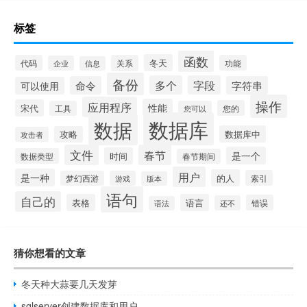
标签
函数
冬天
代码
关系
功能
企业
信息
备份
多个
字段
命令
字符串
可以使用
操作
应用程序
性能
宋代
您的
工具
您可以
数据库
数据
数据库中
攻略
攻击者
文件
春节
是一个
时间
数据类型
春节期间
用户
是一种
的人
索引
梦幻西游
游戏
版本
语句
自己的
表格
语言
错误
还不
语法
猜你想看的文章
冬天种大蒜要几天发芽
sqlserver创建数据库和用户