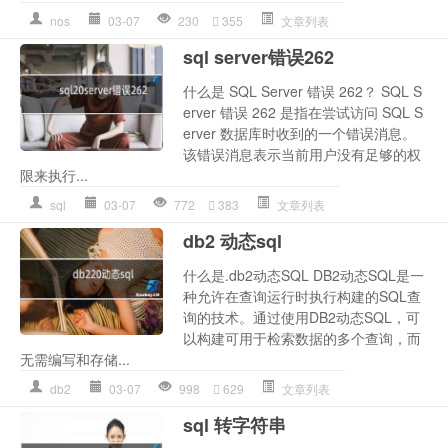
nos
03-07
230
355
文章列表
sql server错误262
什么是 SQL Server 错误 262？ SQL S
erver 错误 262 是指在尝试访问 SQL S
erver 数据库时收到的一个错误消息。
该错误消息表示当前用户没有足够的权
限来执行...
sql
03-07
772
383
文章列表
db2 动态sql
什么是.db2动态SQL DB2动态SQL是一
种允许在查询运行时执行构建的SQL查
询的技术。通过使用DB2动态SQL，可
以构建可用于检索数据的多个查询，而
无需编写和存储...
db2
03-07
998
629
文章列表
sql 转字符串