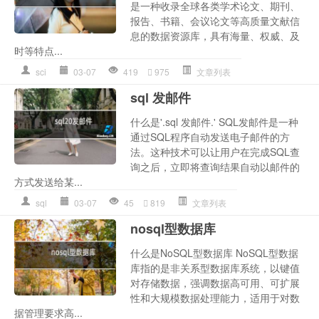
是一种收录全球各类学术论文、期刊、
报告、书籍、会议论文等高质量文献信
息的数据资源库，具有海量、权威、及
时等特点...
sci
03-07
419
975
文章列表
sql 发邮件
什么是'.sql 发邮件.' SQL发邮件是一种
通过SQL程序自动发送电子邮件的方
法。这种技术可以让用户在完成SQL查
询之后，立即将查询结果自动以邮件的
方式发送给某...
sql
03-07
45
819
文章列表
nosql型数据库
什么是NoSQL型数据库 NoSQL型数据
库指的是非关系型数据库系统，以键值
对存储数据，强调数据高可用、可扩展
性和大规模数据处理能力，适用于对数
据管理要求高...