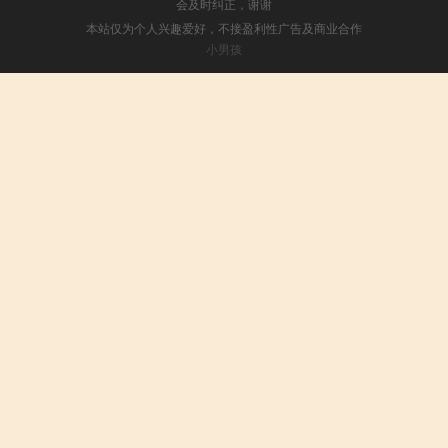
会及时纠正，谢谢
本站仅为个人兴趣爱好，不接盈利性广告及商业合作
小男孩