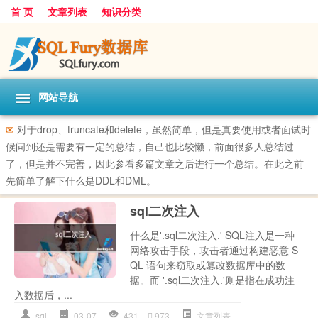
首 页
文章列表
知识分类
网站导航
✉
对于drop、truncate和delete，虽然简单，但是真要使用或者面试时
候问到还是需要有一定的总结，自己也比较懒，前面很多人总结过
了，但是并不完善，因此参看多篇文章之后进行一个总结。在此之前
先简单了解下什么是DDL和DML。
sql二次注入
什么是'.sql二次注入.' SQL注入是一种
网络攻击手段，攻击者通过构建恶意 S
QL 语句来窃取或篡改数据库中的数
据。而 '.sql二次注入.'则是指在成功注
入数据后，...
sql
03-07
431
973
文章列表