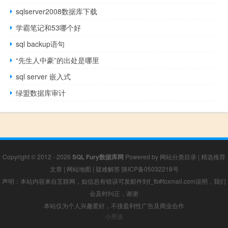
sqlserver2008数据库下载
学霸笔记和53哪个好
sql backup语句
“先生人中豪”的出处是哪里
sql server 嵌入式
绿盟数据库审计
Copyright © 2012 - 2026
SQL Fury数据库网
Powered by
网站分类目录
|
精选推荐
文章
|
网站地图
|
疑难解答
陕ICP备05032218号
声明：本站内容来自互联网，如信息有错误可发邮件到f_fb#foxmail.com说明，我们
会及时纠正，谢谢
本站仅为个人兴趣爱好，不接盈利性广告及商业合作
小男孩