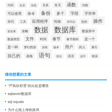
函数
冬天
代码
关系
功能
企业
信息
备份
多个
字段
命令
字符串
可以使用
操作
应用程序
性能
宋代
您的
工具
您可以
数据库
数据
数据库中
攻略
攻击者
文件
春节
是一个
时间
数据类型
春节期间
用户
是一种
的人
索引
梦幻西游
游戏
版本
语句
自己的
表格
语言
错误
还不
语法
猜你想看的文章
“严风吹积雪”的出处是哪里
sqlsever数据库
sql equals
为什么报上海铁路局