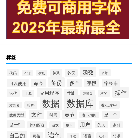
标签
函数
冬天
代码
关系
功能
企业
信息
备份
多个
字段
命令
字符串
可以使用
操作
应用程序
性能
宋代
您的
工具
您可以
数据库
数据
数据库中
攻略
攻击者
文件
春节
是一个
时间
数据类型
春节期间
用户
是一种
的人
索引
梦幻西游
游戏
版本
语句
自己的
表格
语言
错误
还不
语法